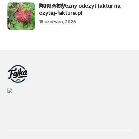
przez admin
Automatyczny odczyt faktur na
czytaj-fakture.pl
15 czerwca, 2026