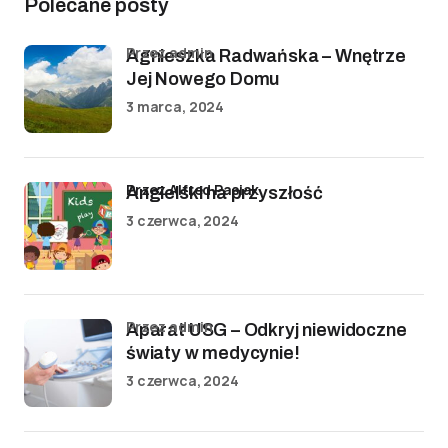
Polecane posty
przez admin
Agnieszka Radwańska – Wnętrze
Jej Nowego Domu
3 marca, 2024
przez Alfred Pasiak
Angielski na przyszłość
3 czerwca, 2024
przez admin
Aparat USG – Odkryj niewidoczne
światy w medycynie!
3 czerwca, 2024