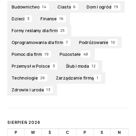
Budownictwo
Ciasta
Dom i ogród
14
6
19
Dzieci
Finanse
3
16
Formy reklamy dla firm
25
Oprogramowania dla firm
Podróżowanie
7
10
Pomoc dla firm
Pozostałe
19
48
Przemysł w Polsce
Ślub i moda
3
12
Technologie
Zarządzanie firmą
26
1
Zdrowie i uroda
13
SIERPIEŃ 2026
P
W
Ś
C
P
S
N