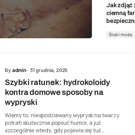
Jak zdjąć
ciemną fa
bezpieczn
Ślub i moda
By
admin
31 grudnia, 2025
Szybki ratunek: hydrokoloidy
kontra domowe sposoby na
wypryski
Wiemy to: niespodziewany wyprysk na twarzy
potrafi skutecznie popsuć humor, a już
szczególnie wtedy, gdy pojawia się tuż…