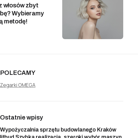
 z włosów zbyt
rbę? Wybieramy
ą metodę!
POLECAMY
Zegarki OMEGA
Ostatnie wpisy
Wypożyczalnia sprzętu budowlanego Kraków
litbud Szybka realizacja, szeroki wybór maszyn