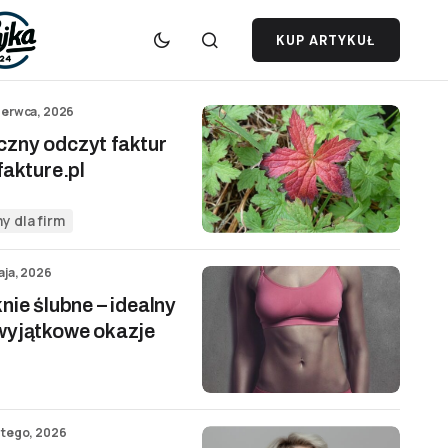
KUP ARTYKUŁ
zerwca, 2026
zny odczyt faktur
fakture.pl
y dla firm
aja, 2026
nie ślubne – idealny
wyjątkowe okazje
utego, 2026