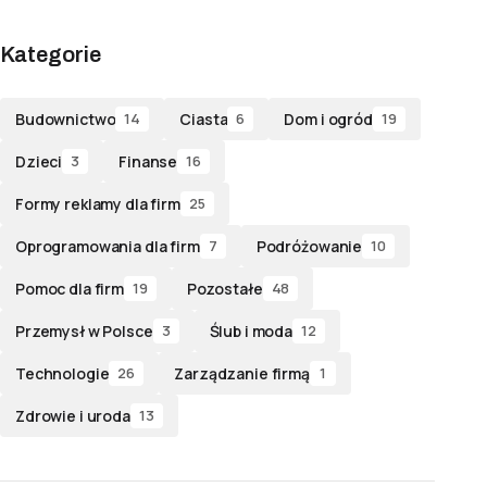
Kategorie
Budownictwo
Ciasta
Dom i ogród
14
6
19
Dzieci
Finanse
3
16
Formy reklamy dla firm
25
Oprogramowania dla firm
Podróżowanie
7
10
Pomoc dla firm
Pozostałe
19
48
Przemysł w Polsce
Ślub i moda
3
12
Technologie
Zarządzanie firmą
26
1
Zdrowie i uroda
13