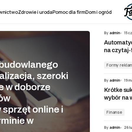
wnictwo
Zdrowie i uroda
Pomoc dla firm
Dom i ogród
By
admin
15 c
Automatyc
na czytaj-
 budowlanego
Formy reklam
lizacja, szeroki
By
admin
19 m
e w doborze
Krótke suk
tów
wybór na 
sprzęt online i
Finanse
rminie w
By
admin
26 l