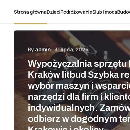
Strona główna
Dzieci
Podróżowanie
Ślub i moda
Budo
By
admin
31 lipca, 2026
Wypożyczalnia sprzętu
Kraków litbud Szybka rea
wybór maszyn i wsparci
narzędzi dla firm i klien
indywidualnych. Zamów 
odbierz w dogodnym te
Krakowie i okolicy.