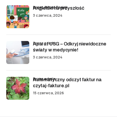
przez Alfred Pasiak
Angielski na przyszłość
3 czerwca, 2024
przez admin
Aparat USG – Odkryj niewidoczne
światy w medycynie!
3 czerwca, 2024
przez admin
Automatyczny odczyt faktur na
czytaj-fakture.pl
15 czerwca, 2026