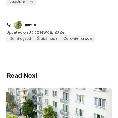
pościel minky
By
admin
03 czerwca, 2024
Updated on
Dom i ogród
Ślub i moda
Zdrowie i uroda
Read Next