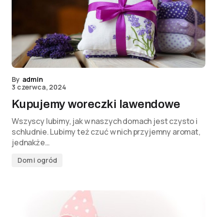
By
admin
3 czerwca, 2024
Kupujemy woreczki lawendowe
Wszyscy lubimy, jak w naszych domach jest czysto i
schludnie. Lubimy też czuć w nich przyjemny aromat,
jednakże…
Dom i ogród