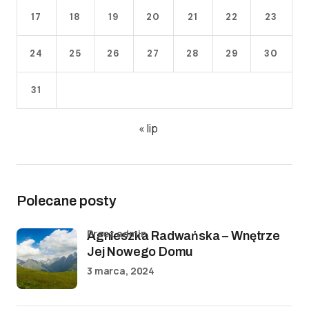
17
18
19
20
21
22
23
24
25
26
27
28
29
30
31
« lip
Polecane posty
przez admin
Agnieszka Radwańska – Wnętrze
Jej Nowego Domu
3 marca, 2024