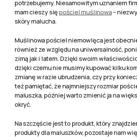
potrzebujemy. Niesamowitym uznaniem firm
mam cieszy się
pościel muślinowa
– niezwyk
skóry malucha.
Muślinowa pościel niemowlęca jest obecn
również ze względu na uniwersalność, poni
zimą jak i latem. Dzięki swoim właściwośc
dzięki czemu nie musimy kupować kilku kom
zmianę w razie ubrudzenia, czy przy konie
też pamiętać, że najmniejszy rozmiar pości
maluszka, później warto zmienić ja na wię
okryć.
Na szczęście jest to produkt, który znajdzi
produkty dla maluszków, pozostaje nam wię