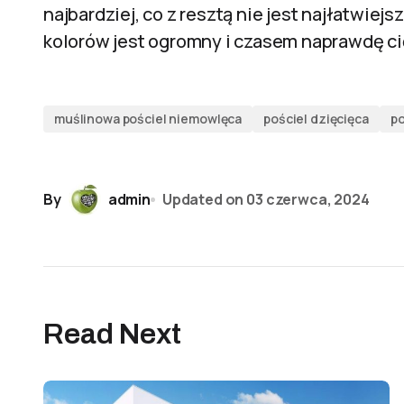
najbardziej, co z resztą nie jest najłatwie
kolorów jest ogromny i czasem naprawdę ci
muślinowa pościel niemowlęca
pościel dzięcięca
po
By
admin
Updated on
03 czerwca, 2024
Read Next