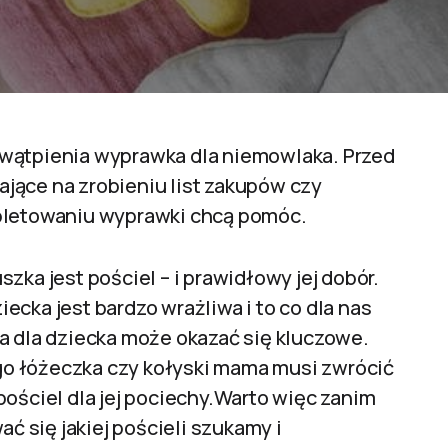
 wątpienia wyprawka dla niemowlaka. Przed
jące na zrobieniu list zakupów czy
mpletowaniu wyprawki chcą pomóc.
zka jest pościel – i prawidłowy jej dobór.
cka jest bardzo wrażliwa i to co dla nas
a dla dziecka może okazać się kluczowe.
o łóżeczka czy kołyski mama musi zwrócić
pościel dla jej pociechy.Warto więc zanim
ać się jakiej pościeli szukamy i