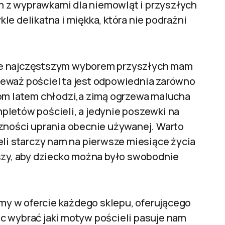
 z wyprawkami dla niemowląt i przyszłych
le delikatna i miękka, która nie podrażni
ie najczęstszym wyborem przyszłych mam
eważ pościel ta jest odpowiednia zarówno
iom latem chłodzi,a zimą ogrzewa malucha
pletów pościeli, a jedynie poszewki na
czności uprania obecnie używanej. Warto
eli starczy nam na pierwsze miesiące życia
kszy, aby dziecko można było swobodnie
emy w ofercie każdego sklepu, oferującego
c wybrać jaki motyw pościeli pasuje nam