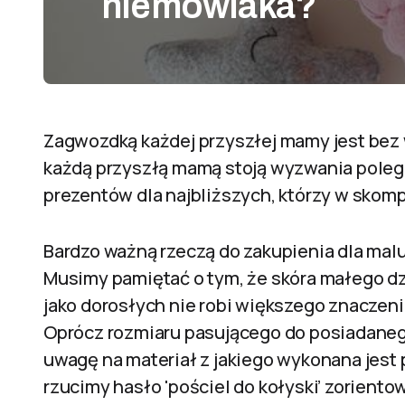
niemowlaka?
Zagwozdką każdej przyszłej mamy jest bez
każdą przyszłą mamą stoją wyzwania polega
prezentów dla najbliższych, którzy w sko
Bardzo ważną rzeczą do zakupienia dla malus
Musimy pamiętać o tym, że skóra małego dzie
jako dorosłych nie robi większego znaczeni
Oprócz rozmiaru pasującego do posiadaneg
uwagę na materiał z jakiego wykonana jest 
rzucimy hasło 'pościel do kołyski’ zorientow