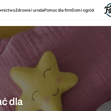
wnictwo
Zdrowie i uroda
Pomoc dla firm
Dom i ogród
ć dla