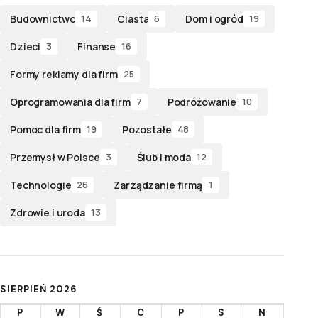
Budownictwo
Ciasta
Dom i ogród
14
6
19
Dzieci
Finanse
3
16
Formy reklamy dla firm
25
Oprogramowania dla firm
Podróżowanie
7
10
Pomoc dla firm
Pozostałe
19
48
Przemysł w Polsce
Ślub i moda
3
12
Technologie
Zarządzanie firmą
26
1
Zdrowie i uroda
13
SIERPIEŃ 2026
P
W
Ś
C
P
S
N