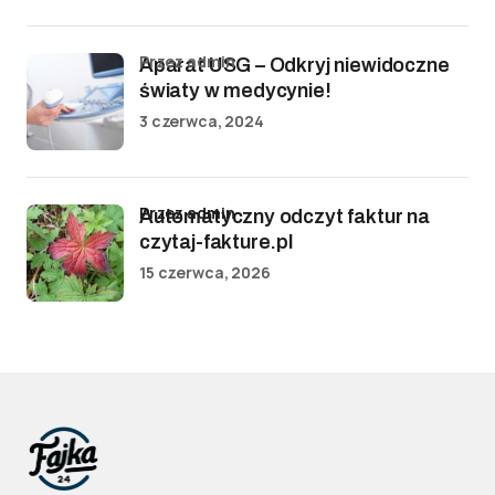
przez admin
Aparat USG – Odkryj niewidoczne
światy w medycynie!
3 czerwca, 2024
przez admin
Automatyczny odczyt faktur na
czytaj-fakture.pl
15 czerwca, 2026