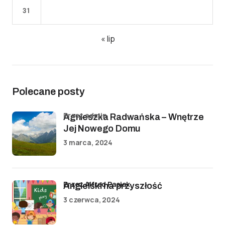
31
« lip
Polecane posty
przez admin
Agnieszka Radwańska – Wnętrze
Jej Nowego Domu
3 marca, 2024
przez Alfred Pasiak
Angielski na przyszłość
3 czerwca, 2024