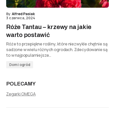
By
Alfred Pasiak
3 czerwca, 2024
Róże Tantau – krzewy na jakie
warto postawić
Róże to przepiękne rośliny, które niezwykle chętnie są
sadzone w wielu różnych ogrodach. Zdecydowanie są
to w najpopularniejsze…
Dom i ogród
POLECAMY
Zegarki OMEGA