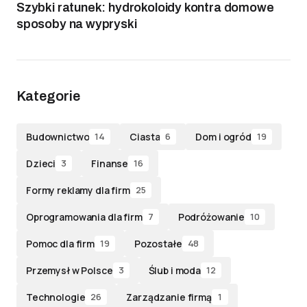
Szybki ratunek: hydrokoloidy kontra domowe
sposoby na wypryski
Kategorie
Budownictwo
Ciasta
Dom i ogród
14
6
19
Dzieci
Finanse
3
16
Formy reklamy dla firm
25
Oprogramowania dla firm
Podróżowanie
7
10
Pomoc dla firm
Pozostałe
19
48
Przemysł w Polsce
Ślub i moda
3
12
Technologie
Zarządzanie firmą
26
1