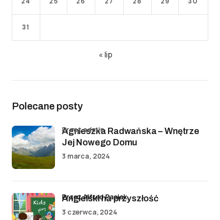
24
25
26
27
28
29
30
31
« lip
Polecane posty
przez admin
Agnieszka Radwańska – Wnętrze
Jej Nowego Domu
3 marca, 2024
przez Alfred Pasiak
Angielski na przyszłość
3 czerwca, 2024