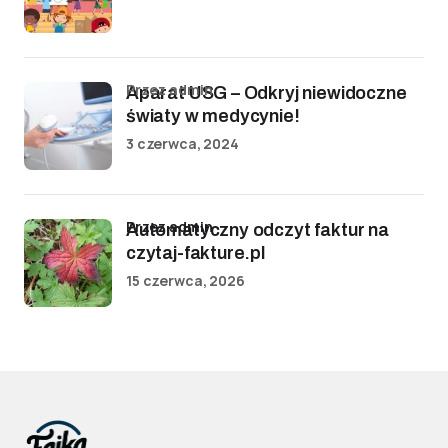
przez admin
Aparat USG – Odkryj niewidoczne
światy w medycynie!
3 czerwca, 2024
przez admin
Automatyczny odczyt faktur na
czytaj-fakture.pl
15 czerwca, 2026