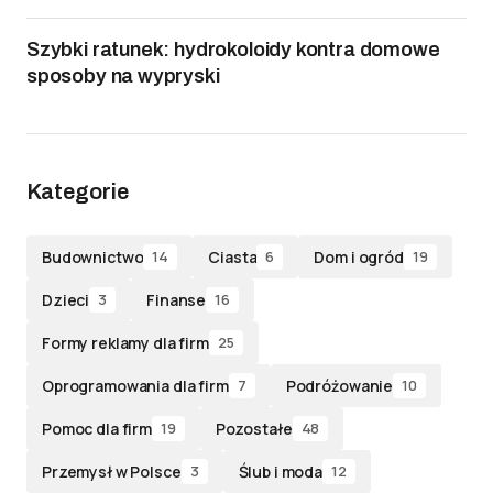
Szybki ratunek: hydrokoloidy kontra domowe
sposoby na wypryski
Kategorie
Budownictwo
Ciasta
Dom i ogród
14
6
19
Dzieci
Finanse
3
16
Formy reklamy dla firm
25
Oprogramowania dla firm
Podróżowanie
7
10
Pomoc dla firm
Pozostałe
19
48
Przemysł w Polsce
Ślub i moda
3
12