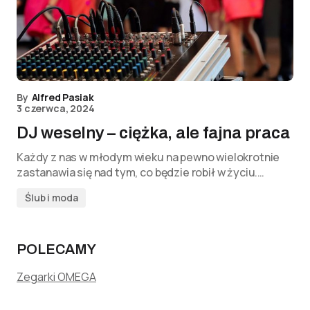
By
Alfred Pasiak
3 czerwca, 2024
DJ weselny – ciężka, ale fajna praca
Każdy z nas w młodym wieku na pewno wielokrotnie
zastanawia się nad tym, co będzie robił w życiu.…
Ślub i moda
POLECAMY
Zegarki OMEGA