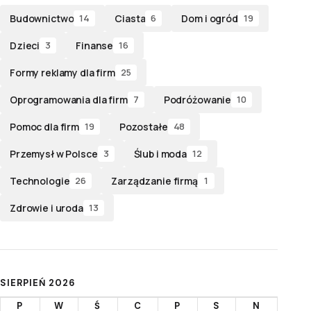
Budownictwo
Ciasta
Dom i ogród
14
6
19
Dzieci
Finanse
3
16
Formy reklamy dla firm
25
Oprogramowania dla firm
Podróżowanie
7
10
Pomoc dla firm
Pozostałe
19
48
Przemysł w Polsce
Ślub i moda
3
12
Technologie
Zarządzanie firmą
26
1
Zdrowie i uroda
13
SIERPIEŃ 2026
P
W
Ś
C
P
S
N