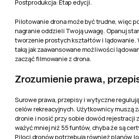
Postprodukcja: Etap edycji.
Pilotowanie drona może być trudne, więc p
nagranie oddzieli Twoją uwagę. Opanuj sta
tworzenie prostych kształtów i lądowanie.
taką jak zaawansowane możliwości lądowan
zacząć filmowanie z drona.
Zrozumienie prawa, przepi
Surowe prawa, przepisy i wytyczne reguluj
celów rekreacyjnych. Użytkownicy muszą z
dronie i nosić przy sobie dowód rejestracji
ważyć mniej niż 55 funtów, chyba że są cer
Piloci dronów potrzebują również planów lot