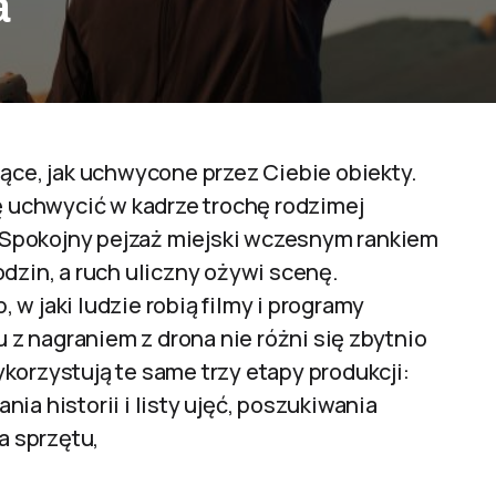
a
jące, jak uchwycone przez Ciebie obiekty.
ię uchwycić w kadrze trochę rodzimej
e. Spokojny pejzaż miejski wczesnym rankiem
dzin, a ruch uliczny ożywi scenę.
 w jaki ludzie robią filmy i programy
u z nagraniem z drona nie różni się zbytnio
korzystują te same trzy etapy produkcji:
ia historii i listy ujęć, poszukiwania
a sprzętu,