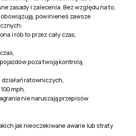
e zasady i zalecenia. Bez względu na to,
ię obowiązują, powinieneś zawsze
ycznych:
na i rób to przez cały czas,
czas,
 pojazdów poza twoją kontrolą,
i działań ratowniczych,
ż 100 mph,
agrania nie naruszają przepisów
kich jak nieoczekiwane awarie lub straty