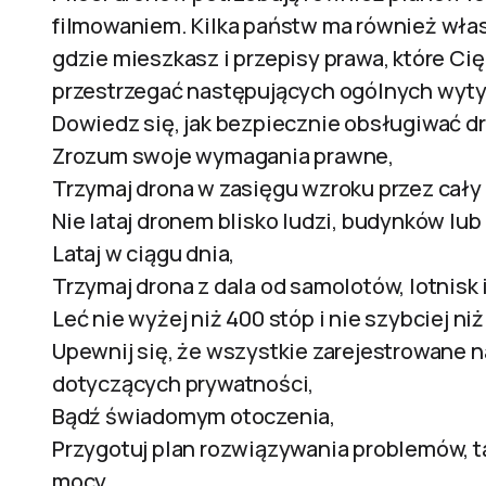
filmowaniem. Kilka państw ma również własn
gdzie mieszkasz i przepisy prawa, które C
przestrzegać następujących ogólnych wyt
Dowiedz się, jak bezpiecznie obsługiwać dro
Zrozum swoje wymagania prawne,
Trzymaj drona w zasięgu wzroku przez cały 
Nie lataj dronem blisko ludzi, budynków lub
Lataj w ciągu dnia,
Trzymaj drona z dala od samolotów, lotnisk 
Leć nie wyżej niż 400 stóp i nie szybciej ni
Upewnij się, że wszystkie zarejestrowane n
dotyczących prywatności,
Bądź świadomym otoczenia,
Przygotuj plan rozwiązywania problemów, ta
mocy.