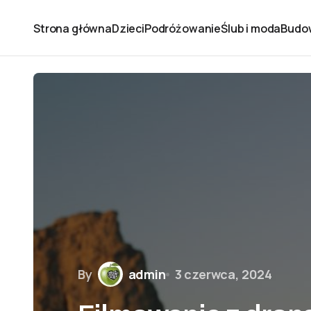
Strona główna
Dzieci
Podróżowanie
Ślub i moda
Budo
By
admin
3 czerwca, 2024