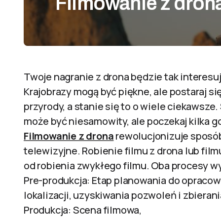
Filmowanie z dron
Twoje nagranie z drona będzie tak interesu
Krajobrazy mogą być piękne, ale postaraj s
przyrody, a stanie się to o wiele ciekawsz
może być niesamowity, ale poczekaj kilka go
Filmowanie z drona
rewolucjonizuje sposób,
telewizyjne. Robienie filmu z drona lub film
od robienia zwykłego filmu. Oba procesy wy
Pre-produkcja: Etap planowania do opracowan
lokalizacji, uzyskiwania pozwoleń i zbierani
Produkcja: Scena filmowa,