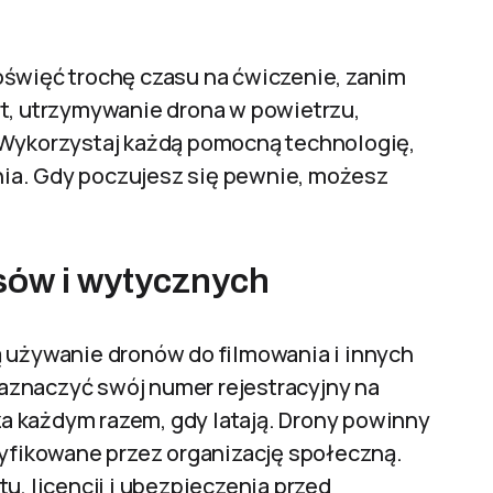
oświęć trochę czasu na ćwiczenie, zanim
rt, utrzymywanie drona w powietrzu,
 Wykorzystaj każdą pomocną technologię,
ia. Gdy poczujesz się pewnie, możesz
sów i wytycznych
ą używanie dronów do filmowania i innych
aznaczyć swój numer rejestracyjny na
 za każdym razem, gdy latają. Drony powinny
tyfikowane przez organizację społeczną.
u, licencji i ubezpieczenia przed