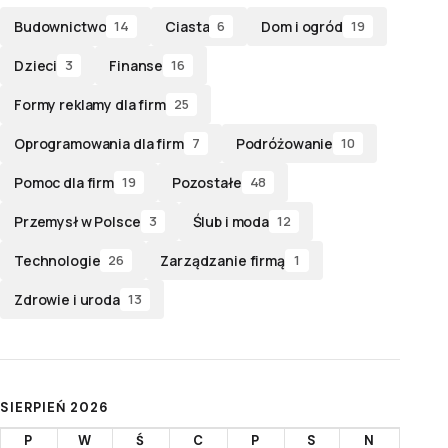
Budownictwo
Ciasta
Dom i ogród
14
6
19
Dzieci
Finanse
3
16
Formy reklamy dla firm
25
Oprogramowania dla firm
Podróżowanie
7
10
Pomoc dla firm
Pozostałe
19
48
Przemysł w Polsce
Ślub i moda
3
12
Technologie
Zarządzanie firmą
26
1
Zdrowie i uroda
13
SIERPIEŃ 2026
P
W
Ś
C
P
S
N