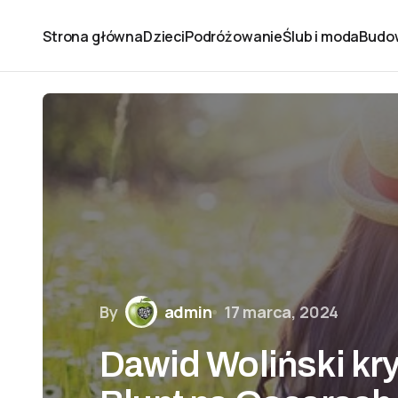
Strona główna
Dzieci
Podróżowanie
Ślub i moda
Budo
By
admin
17 marca, 2024
Dawid Woliński kry