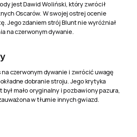
dy jest Dawid Woliński, który zwrócił
znych Oscarów. W swojej ostrej ocenie
tę. Jego zdaniem strój Blunt nie wyróżniał
nia na czerwonym dywanie.
ty
es na czerwonym dywanie i zwrócić uwagę
okładne dobranie stroju. Jego krytyka
nt był mało oryginalny i pozbawiony pazura,
iezauważona w tłumie innych gwiazd.