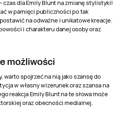
 czas dla Emily Blunt na zmianę stylistyki!
tać w pamięci publiczności po tak
 postawić na odważne i unikatowe kreacje.
owości i charakteru danej osoby oraz
e możliwości
, warto spojrzeć na nią jako szansę do
stycja w własny wizerunek oraz szansa na
go reakcja Emily Blunt na te słowa może
aktorskiej oraz obecności medialnej.