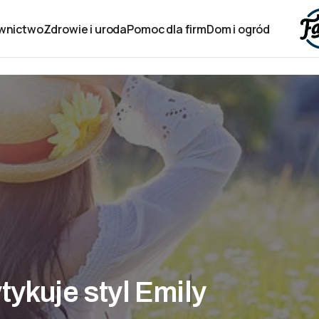
wnictwo
Zdrowie i uroda
Pomoc dla firm
Dom i ogród
tykuje styl Emily