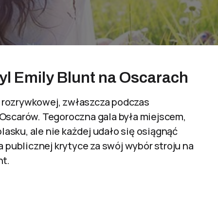
tyl Emily Blunt na Oscarach
 rozrywkowej, zwłaszcza podczas
 Oscarów. Tegoroczna gala była miejscem,
asku, ale nie każdej udało się osiągnąć
a publicznej krytyce za swój wybór stroju na
nt.