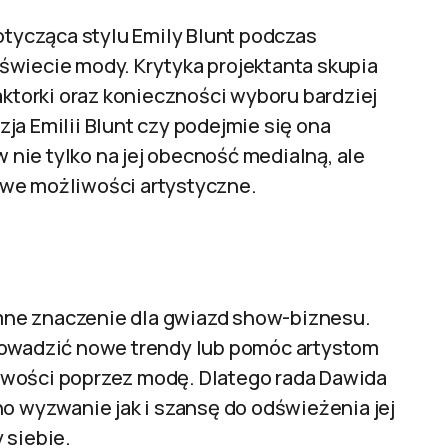
ycząca stylu Emily Blunt podczas
świecie mody. Krytyka projektanta skupia
aktorki oraz konieczności wyboru bardziej
ja Emilii Blunt czy podejmie się ona
nie tylko na jej obecność medialną, ale
owe możliwości artystyczne.
mne znaczenie dla gwiazd show-biznesu.
rowadzić nowe trendy lub pomóc artystom
owości poprzez modę. Dlatego rada Dawida
no wyzwanie jak i szansę do odświeżenia jej
 siebie.